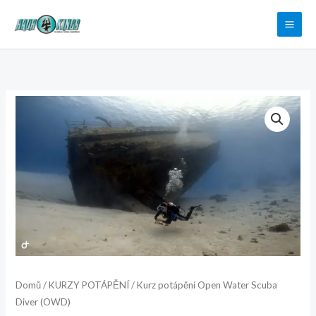
Přeskočit
na
obsah
Kurz
potápění
Open
Water
Scuba
Diver
(OWD)
množství
Domů
/
KURZY POTÁPĚNÍ
/ Kurz potápění Open Water Scuba
Diver (OWD)