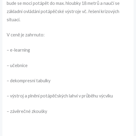
bude se moci potápět do max. hloubky 18 metrů a naučí se
základní ovládání potápěčské výstroje vč. řešení krizových
situací.
V ceně je zahrnuto:
– e-learning
– učebnice
– dekompresní tabulky
– výstroj a plnění potápěčských lahví v průběhu výcviku
– závěrečné zkoušky