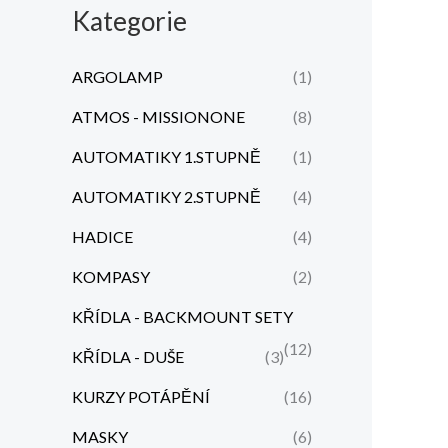
Kategorie
c
c
e
e
ARGOLAMP
(1)
n
n
ATMOS - MISSIONONE
(8)
a
a
AUTOMATIKY 1.STUPNĚ
(1)
AUTOMATIKY 2.STUPNĚ
(4)
HADICE
(4)
KOMPASY
(2)
KŘÍDLA - BACKMOUNT SETY
(12)
KŘÍDLA - DUŠE
(3)
KURZY POTÁPĚNÍ
(16)
MASKY
(6)