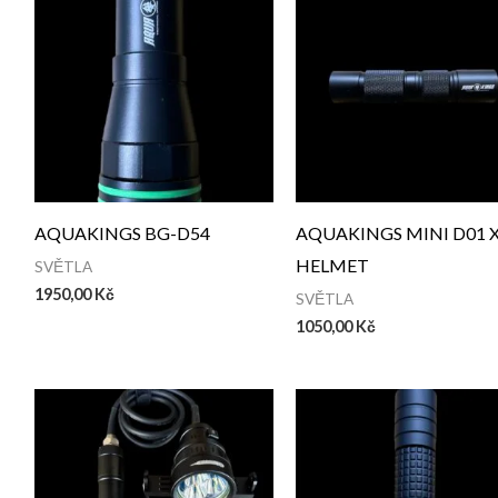
AQUAKINGS BG-D54
AQUAKINGS MINI D01 
HELMET
SVĚTLA
1950,00
Kč
SVĚTLA
1050,00
Kč