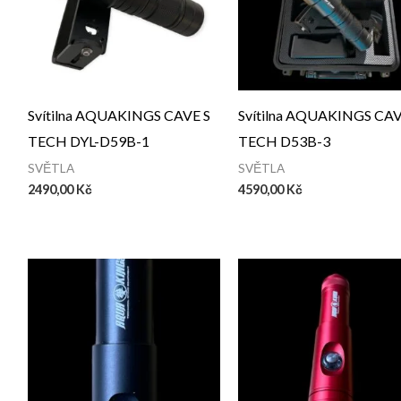
Svítilna AQUAKINGS CAVE S
Svítilna AQUAKINGS CAV
TECH DYL-D59B-1
TECH D53B-3
SVĚTLA
SVĚTLA
2490,00
Kč
4590,00
Kč