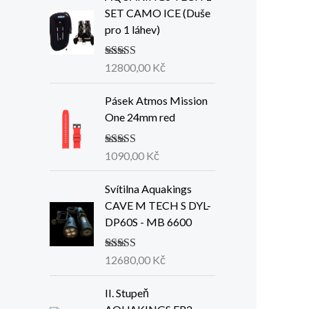
SET CAMO ICE (Duše
pro 1 láhev)
Hodnocení
12800,00
Kč
5.00
z 5
Pásek Atmos Mission
One 24mm red
Hodnocení
1090,00
Kč
5.00
z 5
Svítilna Aquakings
CAVE M TECH S DYL-
DP60S - MB 6600
Hodno
12680,00
Kč
cení
2.66
z
5
II. Stupeň