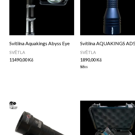
Svítilna Aquakings Abyss Eye
Svítilna AQUAKINGS AD
SVĚTLA
SVĚTLA
11490,00
Kč
1890,00
Kč
Hodnocení
1.00
z
5