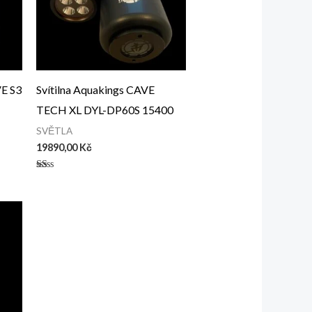
E S3
Svítilna Aquakings CAVE
TECH XL DYL-DP60S 15400
SVĚTLA
19890,00
Kč
Hodnocení
1.00
z
5