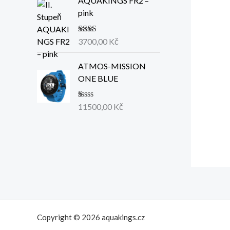
AQUAKINGS FR2 –
pink
Hodn
3700,00
Kč
ocení
2.33
z
5
ATMOS-MISSION
ONE BLUE
H
11500,00
Kč
od
no
ce
ní
1.
00
z
5
Copyright © 2026 aquakings.cz