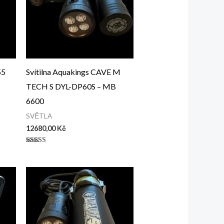
55
Svítilna Aquakings CAVE M
TECH S DYL-DP60S – MB
6600
SVĚTLA
12680,00
Kč
Hodnocení
2.66
z 5